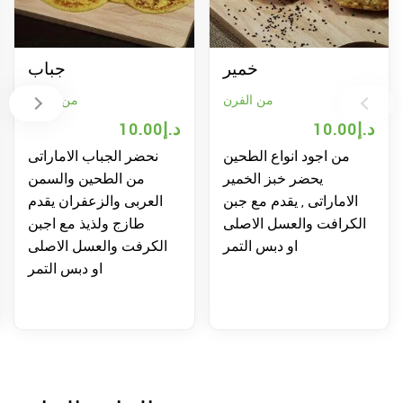
خمير
جباب
من الفرن
من الفرن
10.00
د.إ
10.00
د.إ
0
من اجود انواع الطحين
نحضر الجباب الاماراتى
خ
يحضر خبز الخمير
من الطحين والسمن
الط
الاماراتى , يقدم مع جبن
العربى والزعفران يقدم
وي
لكرافت والعسل الاصلى
طازج ولذيذ مع اجبن
او دبس التمر
الكرفت والعسل الاصلى
ال
او دبس التمر