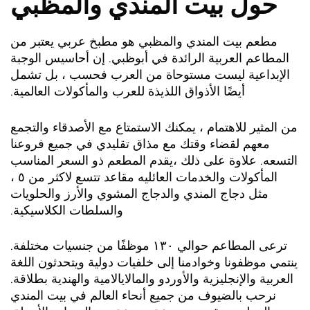
حول بيت المندي والمظبي
مطعم بيت المندي والمظبي هو مطبخ عربي يعتبر من
مطاعم العربية الرائدة في أبوظبي. إن أحاسيس الوجبة
إبداعية ليست مستوحاة من العرب فحسب ، بل تشمل
أيضًا الأذواق اللذيذة للعرب والمأكولات العالمية.
لمثير للاهتمام ، يمكنك الاستمتاع مع الأصدقاء والتجمع
معهم لقضاء وقتك مع مذاق تقليدي في جميع فروعنا
عه. علاوة على ذلك ،يقدم المطعم ذو السعر المناسب
المأكولات والخدمات العائليه مقاعد تتسع لاكثر من ٥ ،
مثل دجاج المندي والدجاج المشوي والأرز والحلويات
والسلطات الكلاسيكية.
ترعى المطاعم حوالي ١٣٠ موظفًا من جنسيات مختلفة.
ي موظفونا وخوادمنا إلى خلفيات دولية ويتحدثون اللغة
بية والإنجليزية والأوردو والمالايالامية والهندية بطلاقة.
نرحب بالضيوف من جميع أنحاء العالم في بيت المندي