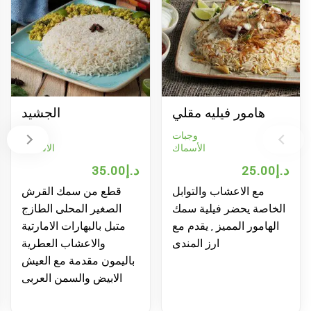
هامور فيليه مقلي
الجشيد
وجبات
وجبات
الأسماك
الأسماك
25.00
د.إ
35.00
د.إ
0
مع الاعشاب والتوابل
قطع من سمك القرش
لخاصة يحضر فيلية سمك
الصغير المحلى الطازج
الهامور المميز , يقدم مع
متبل بالبهارات الامارتية
الع
ارز المندى
والاعشاب العطرية
عل
باليمون مقدمة مع العيش
الابيض والسمن العربى