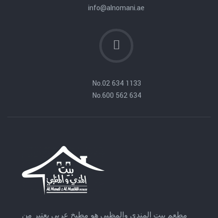
info@alnomani.ae
No.
02 634 1133
No.
600 562 634
مطعم بيت المندي والمظبي هو مطبخ عربي يعتبر من