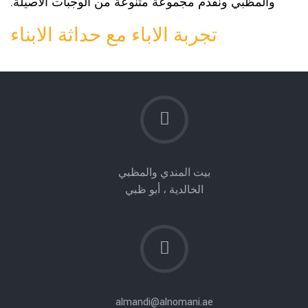
والمظبي ونقدم مجموعة متنوعة من الوجبات الأصيلة.
تجربة الاباء مع حداثة الابناء
بيت المندي والمظبي
الخالدية ، أبو ظبي
almandi@alnomani.ae