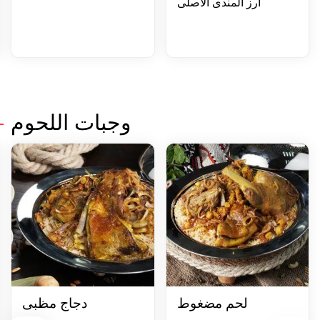
ارز المندى الاصلى
وجبات اللحوم
لحم مضغوط
دجاج مظبى