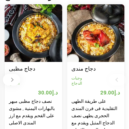
دجاج مندى
دجاج مظبى
وجبات
وجبات
الدجاج
الدجاج
29.00
د.إ
30.00
د.إ
0
على طريقة الطهى
نصف دجاج مظبى مبهر
ف
لتقليدية فى فرن المندى
بالبهارات اليمنية , مشوى
الحجرى يطهى نصف
على الفحم ويقدم مع ارز
الدجاج المتبل ويقدم مع
المندى الاصلى
وال