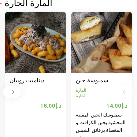
المازة الحارة
سمبوسة جبن
ديناميت روبيان
من
المازة
المازة
الحارة
الحارة
14.00
د.إ
18.00
د.إ
0
سمبوسك الجبن المقلية
لمحشية بجبن الكرافت و
المغطاة برقائق الشبس