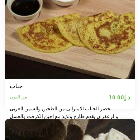
جباب
د.إ
10.00
من الفرن
نحضر الجباب الاماراتى من الطحين والسمن العربى
والزعفران يقدم طازج ولذيذ مع اجبن الكرفت والعسل
الاصلى او دبس التمر