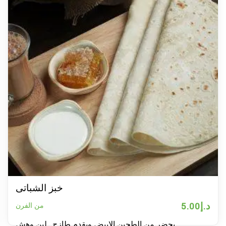
خبز الشباتى
د.إ
5.00
من الفرن
يحضر من الطحين الابيض ويقدم طازج , لين وهش