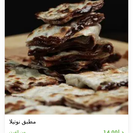
مطبق نوتيلا
د.إ
14.00
من الفرن