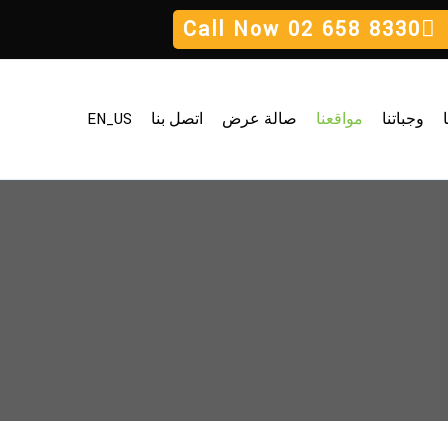
Call Now
02 658 8330
وجباتنا
مواقعنا
صالة عرض
اتصل بنا
EN_US