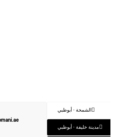
الشمخة - أبوظبي
omani.ae
مدينة خليفة - أبوظبي