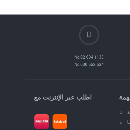
No.
02 634 1133
No.
600 562 634
همة
اطلب عبر الإنترنت مع
ة
ا