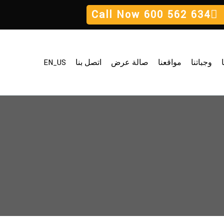
Call Now
600 562 634
وجباتنا
مواقعنا
صالة عرض
اتصل بنا
EN_US