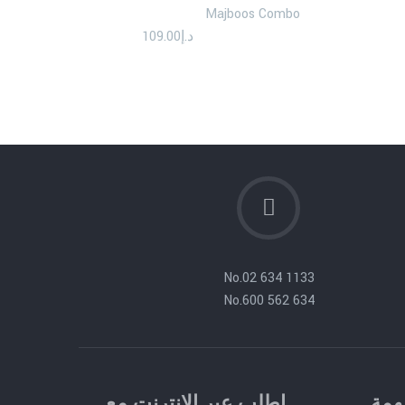
Majboos Combo
د.إ
109.00
No.
02 634 1133
No.
600 562 634
همة
اطلب عبر الإنترنت مع