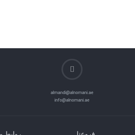
almandi@alnomani.ae
info@alnomani.ae
فروعنا
روابط م