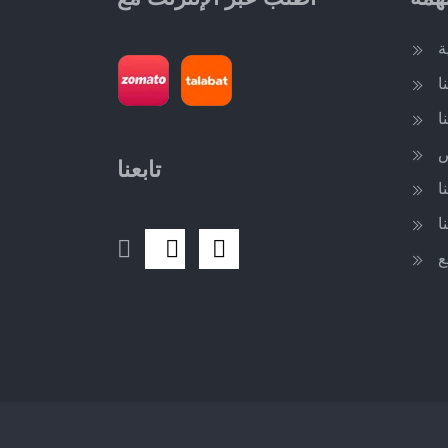
ة
ا
ا
ض
تابعنا
ا
ا
ع