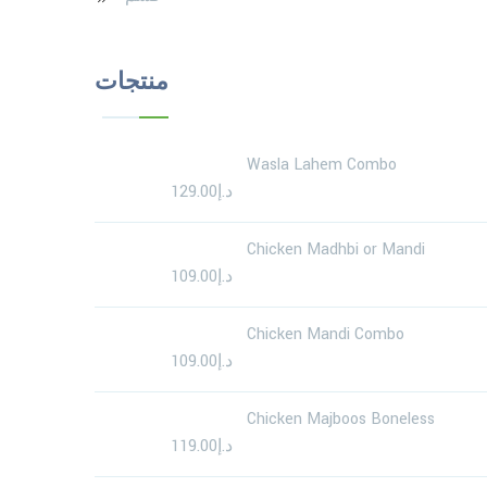
منتجات
Wasla Lahem Combo
د.إ
129.00
Chicken Madhbi or Mandi
د.إ
109.00
Chicken Mandi Combo
د.إ
109.00
Chicken Majboos Boneless
د.إ
119.00